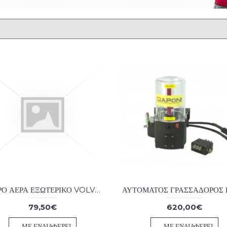
ΦΙΛΤΡΟ ΑΕΡΑ ΕΞΩΤΕΡΙΚΟ VOLVO DUMPER A25D, A25E, A30C, A30D, A30E,
79,50€
620,00€
ΜΕ ΕΝΔΙΑΦΈΡΕΙ
ΜΕ ΕΝΔΙΑΦΈΡΕΙ