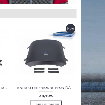
New
ΑΥΤΟΜΑΤΟΣ ΓΡΑΣΣΑΔΟΡΟΣ ΗΛΕΚΤΡΙΚΟΣ KIT EUR 3 220 VOLT ME ΧΡΟΝΟΔΙΑΚΟΠΤΗ
ΚΑΠΑΚΙ ΟΠΙΣΘΙΩΝ ΦΤΕΡΩΝ DAF F 75/85/95, 75/85 CF, 95 XF, CF 75 /IV, CF 85 /IV, XF 95/105
38,70€
ΜΕ ΕΝΔΙΑΦΈΡΕΙ