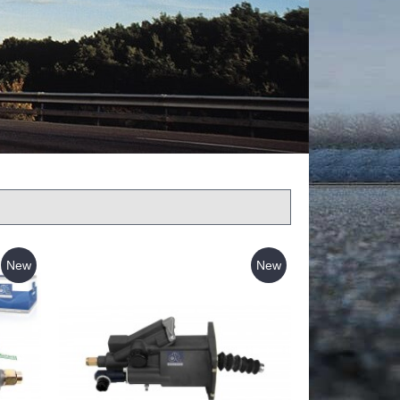
New
New