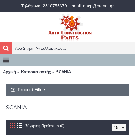
Τηλέφωνο: 2310755379
email: gacp@otenet.gr
Αρχική
Κατασκευαστής
SCANIA
Product Filters
SCANIA
Σύγκριση Προϊόντων (0)