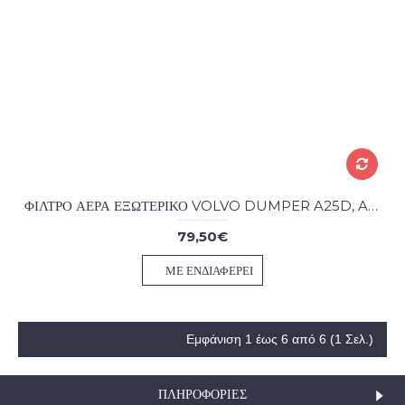
ΦΙΛΤΡΟ ΑΕΡΑ ΕΞΩΤΕΡΙΚΟ VOLVO DUMPER A25D, A25E, A30C, A30D, A30E,
79,50€
ΜΕ ΕΝΔΙΑΦΈΡΕΙ
Εμφάνιση 1 έως 6 από 6 (1 Σελ.)
ΠΛΗΡΟΦΟΡΊΕΣ