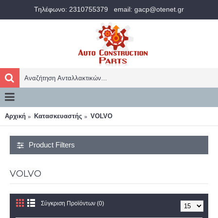
Τηλέφωνο: 2310755379
email: gacp@otenet.gr
Αρχική
Κατασκευαστής
VOLVO
Product Filters
VOLVO
Σύγκριση Προϊόντων (0)