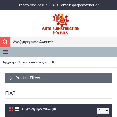
Τηλέφωνο: 2310755379
email: gacp@otenet.gr
Αρχική
Κατασκευαστής
FIAT
Product Filters
FIAT
Σύγκριση Προϊόντων (0)